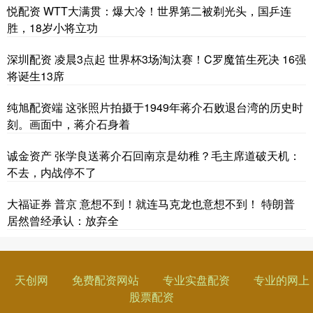
悦配资 WTT大满贯：爆大冷！世界第二被剃光头，国乒连
胜，18岁小将立功
深圳配资 凌晨3点起 世界杯3场淘汰赛！C罗魔笛生死决 16强
将诞生13席
纯旭配资端 这张照片拍摄于1949年蒋介石败退台湾的历史时
刻。画面中，蒋介石身着
诚金资产 张学良送蒋介石回南京是幼稚？毛主席道破天机：
不去，内战停不了
大福证券 普京 意想不到！就连马克龙也意想不到！ 特朗普
居然曾经承认：放弃全
天创网
免费配资网站
专业实盘配资
专业的网上
股票配资