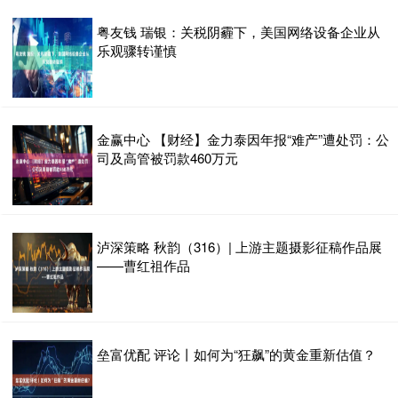
粤友钱 瑞银：关税阴霾下，美国网络设备企业从
乐观骤转谨慎
金赢中心 【财经】金力泰因年报“难产”遭处罚：公
司及高管被罚款460万元
泸深策略 秋韵（316）| 上游主题摄影征稿作品展
——曹红祖作品
垒富优配 评论丨如何为“狂飙”的黄金重新估值？