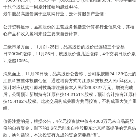
十只个股过去一周累计涨幅均超过44%。
最牛股品高股份属于互联网行业，云计算服务产业链：
公开资料显示，品高股份的主营业务包括云计算和行业信息化，其核
心产品和收入盈利来源主要来自云计算。
二级市场方面，11月21-25日，品高股份的股价已连续三个交易
日“20CM”涨停，11月26日，该股股价也几近涨停，4个交易日股价累
计涨超105%。
消息面上，11月20日晚，品高股份公告称，公司拟按照24.139亿元的
江原科技整体投前估值，通过增资方式向江原科技投资人民币4亿元，
预计对应认购江原科技新增注册资本人民币26.8727万元。增资完成
后，公司预计新增持有江原科技14.2151%股权，预计合计持有江原科
技15.4182%股权。此次交易构成关联方共同投资，不构成重大资产重
组。
值得注意的是，根据公告，4亿元投资款中仅有4000万元来自品高股
份的自有资金，剩下的3.6亿元则来自控股股东北京尚高提供的无息借
款，换句话说，本次投资有九成的资金需要靠“借”。