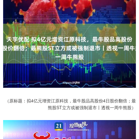
（原标题：拟4亿元增资江原科技，最牛股品高股份4日股价翻倍；最
熊股ST立方或被强制退市丨透视一周牛熊股）