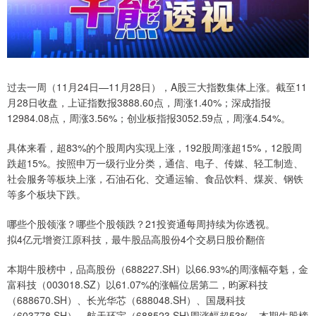
过去一周（11月24日—11月28日），A股三大指数集体上涨。截至11
月28日收盘，上证指数报3888.60点，周涨1.40%；深成指报
12984.08点，周涨3.56%；创业板指报3052.59点，周涨4.54%。
具体来看，超83%的个股周内实现上涨，192股周涨超15%，12股周
跌超15%。按照申万一级行业分类，通信、电子、传媒、轻工制造、
社会服务等板块上涨，石油石化、交通运输、食品饮料、煤炭、钢铁
等多个板块下跌。
哪些个股领涨？哪些个股领跌？21投资通每周持续为你透视。
拟4亿元增资江原科技，最牛股品高股份4个交易日股价翻倍
本期牛股榜中，品高股份（688227.SH）以66.93%的周涨幅夺魁，金
富科技（003018.SZ）以61.07%的涨幅位居第二，昀冢科技
（688670.SH）、长光华芯（688048.SH）、国晟科技
（603778.SH）、航天环宇（688523.SH)周涨幅超53%。本期牛股榜