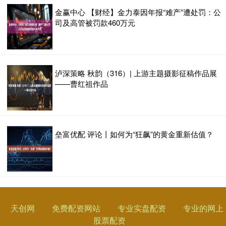
金赢中心 【财经】金力泰因年报“难产”遭处罚：公
司及高管被罚款460万元
泸深策略 秋韵（316）| 上游主题摄影征稿作品展
——曹红祖作品
垒富优配 评论丨如何为“狂飙”的黄金重新估值？
天创网
免费配资网站
专业实盘配资
专业的网上
股票配资