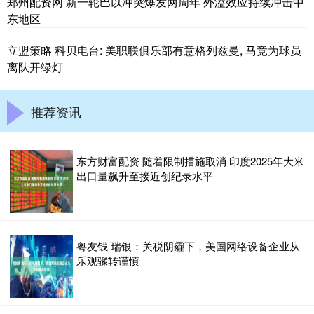
郑州配资网 新一轮巴以冲突爆发两周年 外溢效应持续冲击中
东地区
立盟策略 科贝电台: 美职联俱乐部有意格列兹曼, 马竞为球员
离队开绿灯
推荐资讯
东方财富配资 随着限制措施取消 印度2025年大米
出口量飙升至接近创纪录水平
粤友钱 瑞银：关税阴霾下，美国网络设备企业从
乐观骤转谨慎