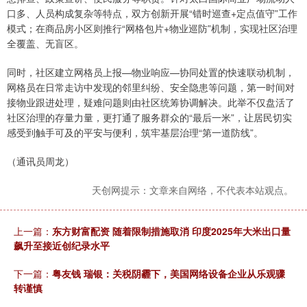
口多、人员构成复杂等特点，双方创新开展“错时巡查+定点值守”工作
模式；在商品房小区则推行“网格包片+物业巡防”机制，实现社区治理
全覆盖、无盲区。
同时，社区建立网格员上报—物业响应—协同处置的快速联动机制，
网格员在日常走访中发现的邻里纠纷、安全隐患等问题，第一时间对
接物业跟进处理，疑难问题则由社区统筹协调解决。此举不仅盘活了
社区治理的存量力量，更打通了服务群众的“最后一米”，让居民切实
感受到触手可及的平安与便利，筑牢基层治理“第一道防线”。
（通讯员周龙）
天创网提示：文章来自网络，不代表本站观点。
上一篇：
东方财富配资 随着限制措施取消 印度2025年大米出口量
飙升至接近创纪录水平
下一篇：
粤友钱 瑞银：关税阴霾下，美国网络设备企业从乐观骤
转谨慎