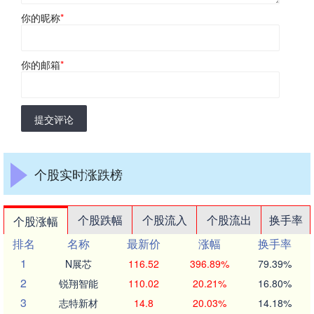
你的昵称
*
你的邮箱
*
提交评论
个股实时涨跌榜
个股跌幅
个股流入
个股流出
换手率
个股涨幅
排名
名称
最新价
涨幅
换手率
1
N展芯
116.52
396.89%
79.39%
2
锐翔智能
110.02
20.21%
16.80%
3
志特新材
14.8
20.03%
14.18%