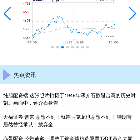
热点资讯
纯旭配资端 这张照片拍摄于1949年蒋介石败退台湾的历史时
刻。画面中，蒋介石身着
大福证券 普京 意想不到！就连马克龙也意想不到！ 特朗普
居然曾经承认：放弃全
赤盈配资 公告速递：调整工银全球精选股票(QDII)基金大额