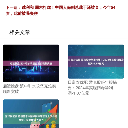
下一篇：
诚利和 周末打虎！中国人保副总裁于泽被查；今年54
岁，此前被曝失联
相关文章
日富农优配 爱克股份年报摘
启运操盘 滇中引水攻坚克难实
要：2024年实现归母净利
现新突破
润-1.07亿元