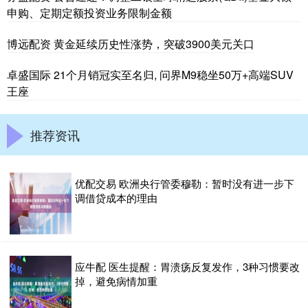
申购、定期定额投资业务限制金额
博远配资 黄金延续历史性涨势，突破3900美元关口
卓盛国际 21个月销冠实至名归, 问界M9稳坐50万+高端SUV
王座
推荐资讯
优配交易 欧洲央行管委穆勒：暂时没有进一步下
调借贷成本的理由
应牛配 医生提醒：胃溃疡反复发作，3种习惯要改
掉，避免病情加重