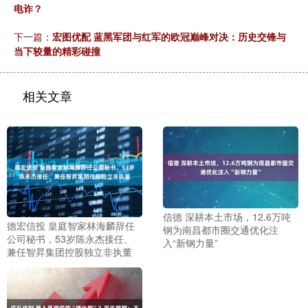
电诈？
下一篇：
宏图优配 蓝黑军团与红军的欧冠巅峰对决：历史交锋与
当下较量的精彩碰撞
相关文章
信德 深耕本土市场，12.6万吨
德宏信投 皇庭智家林海麟辞任
钢为南昌都市圈交通优化注
公司秘书，53岁陈永杰接任、
入“新钢力量”
兼任智昇集团控股独立非执董