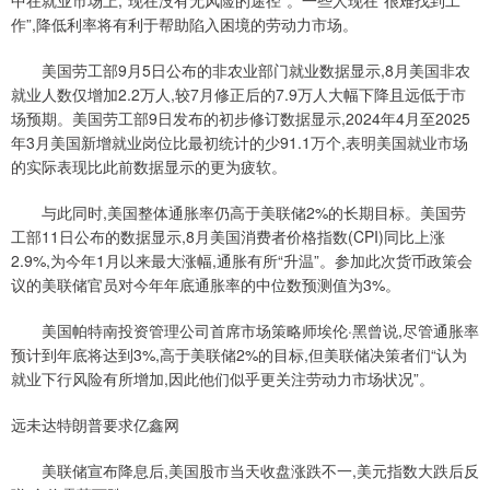
作”,降低利率将有利于帮助陷入困境的劳动力市场。
美国劳工部9月5日公布的非农业部门就业数据显示,8月美国非农
就业人数仅增加2.2万人,较7月修正后的7.9万人大幅下降且远低于市
场预期。美国劳工部9日发布的初步修订数据显示,2024年4月至2025
年3月美国新增就业岗位比最初统计的少91.1万个,表明美国就业市场
的实际表现比此前数据显示的更为疲软。
与此同时,美国整体通胀率仍高于美联储2%的长期目标。美国劳
工部11日公布的数据显示,8月美国消费者价格指数(CPI)同比上涨
2.9%,为今年1月以来最大涨幅,通胀有所“升温”。参加此次货币政策会
议的美联储官员对今年年底通胀率的中位数预测值为3%。
美国帕特南投资管理公司首席市场策略师埃伦·黑曾说,尽管通胀率
预计到年底将达到3%,高于美联储2%的目标,但美联储决策者们“认为
就业下行风险有所增加,因此他们似乎更关注劳动力市场状况”。
远未达特朗普要求亿鑫网
美联储宣布降息后,美国股市当天收盘涨跌不一,美元指数大跌后反