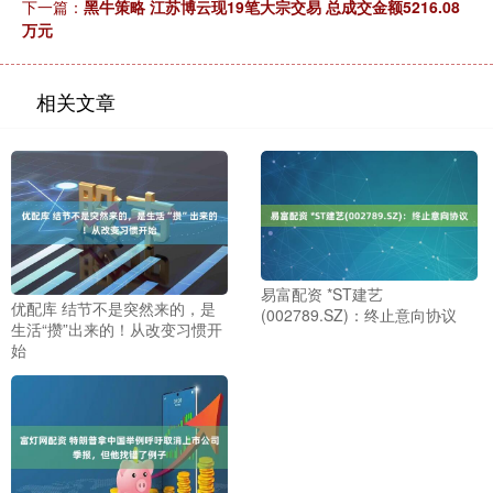
下一篇：
黑牛策略 江苏博云现19笔大宗交易 总成交金额5216.08
万元
相关文章
易富配资 *ST建艺
优配库 结节不是突然来的，是
(002789.SZ)：终止意向协议
生活“攒”出来的！从改变习惯开
始