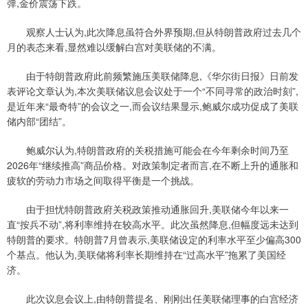
弹,金价震荡下跌。
观察人士认为,此次降息虽符合外界预期,但从特朗普政府过去几个
月的表态来看,显然难以缓解白宫对美联储的不满。
由于特朗普政府此前频繁施压美联储降息,《华尔街日报》日前发
表评论文章认为,本次美联储议息会议处于一个“不同寻常的政治时刻”,
是近年来“最奇特”的会议之一,而会议结果显示,鲍威尔成功促成了美联
储内部“团结”。
鲍威尔认为,特朗普政府的关税措施可能会在今年剩余时间乃至
2026年“继续推高”商品价格。对政策制定者而言,在不断上升的通胀和
疲软的劳动力市场之间取得平衡是一个挑战。
由于担忧特朗普政府关税政策推动通胀回升,美联储今年以来一
直“按兵不动”,将利率维持在较高水平。此次虽然降息,但幅度远未达到
特朗普的要求。特朗普7月曾表示,美联储设定的利率水平至少偏高300
个基点。他认为,美联储将利率长期维持在“过高水平”拖累了美国经
济。
此次议息会议上,由特朗普提名、刚刚出任美联储理事的白宫经济