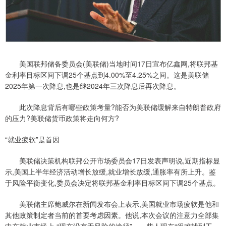
美国联邦储备委员会(美联储)当地时间17日宣布亿鑫网,将联邦基
金利率目标区间下调25个基点到4.00%至4.25%之间。这是美联储
2025年第一次降息,也是继2024年三次降息后再次降息。
此次降息背后有哪些政策考量?能否为美联储缓解来自特朗普政府
的压力?美联储货币政策将走向何方?
“就业疲软”是首因
美联储决策机构联邦公开市场委员会17日发表声明说,近期指标显
示,美国上半年经济活动增长放缓,就业增长放缓,通胀率有所上升。鉴
于风险平衡变化,委员会决定将联邦基金利率目标区间下调25个基点。
美联储主席鲍威尔在新闻发布会上表示,美国就业市场疲软是他和
其他政策制定者当前的首要考虑因素。他说,本次会议的注意力全部集
中在就业市场上,“现在没有无风险的途径”。一些人现在“很难找到工